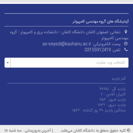
آزمایشگاه های گروه مهندسی کامپیوتر
نشانی:
اصفهان کاشان دانشگاه کاشان - دانشکده برق و کامپیوتر - گروه
مهندسی کامپیوتر
پست الکترونیکی:
as-seyedi@kashanu.ac.ir
تلفن:
03155912419
انتخاب وب سایت
آمار بازدید
بازدید کل :
۴۶۸۵۱
کاربران آنلاین :
۶
بازدید امروز :
۸۵۲
بازدید دیروز :
۱۸۴۹
میانگین بازدید ۳۰ روز گذشته :
۱۵۶۲
© کلیه حقوق متعلق به دانشگاه کاشان می‌باشد.
|
آخرین به‌روزرسانی : سه شنبه ۱۵